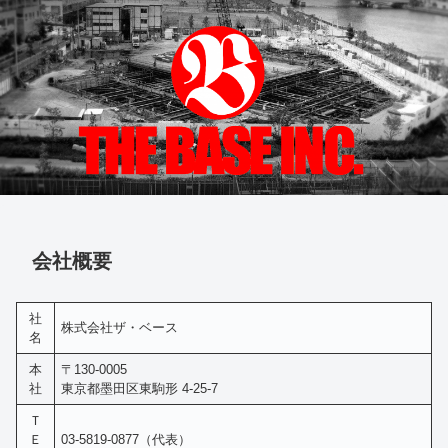
会社概要
社
株式会社ザ・ベース
名
本
〒130-0005
社
東京都墨田区東駒形 4-25-7
Ｔ
Ｅ
03-5819-0877（代表）