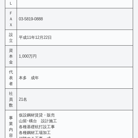
Ｌ
Ｆ
Ａ
03-5819-0888
Ｘ
設
平成11年12月22日
立
資
本
1,000万円
金
代
表
本多 成年
者
社
員
21名
数
仮設鋼材賃貸・販売
事
山留･構台 設計施工
業
各種基礎杭打設工事
内
各種鋼材工場加工
容